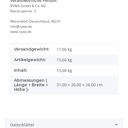
verantwortliche Person:
RYWA GmbH & Co. KG
Raestruperstr. 3
Warendorf, Deutschland, 48231
info@rywa.de
www.rywa.de
Produkteigenschaft
Wert
Versandgewicht:
17,00 kg
Artikelgewicht:
15,60
kg
Inhalt:
15,00 kg
Abmessungen (
31,00 × 26,00 × 26,00 cm
Länge × Breite ×
Höhe ):
Datenblätter