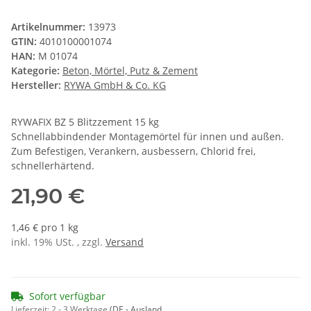
Artikelnummer:
13973
GTIN:
4010100001074
HAN:
M 01074
Kategorie:
Beton, Mörtel, Putz & Zement
Hersteller:
RYWA GmbH & Co. KG
RYWAFIX BZ 5 Blitzzement 15 kg
Schnellabbindender Montagemörtel für innen und außen.
Zum Befestigen, Verankern, ausbessern, Chlorid frei,
schnellerhärtend.
21,90 €
1,46 € pro 1 kg
inkl. 19% USt. , zzgl.
Versand
Sofort verfügbar
Lieferzeit:
2 - 3 Werktage
(DE - Ausland