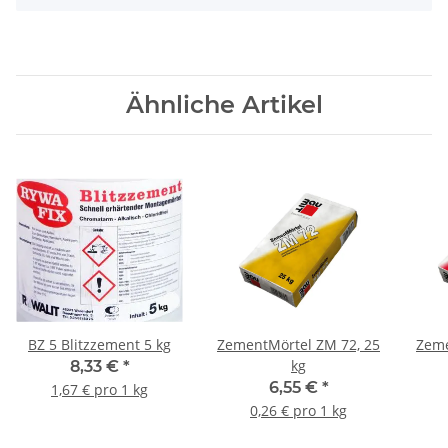
Ähnliche Artikel
BZ 5 Blitzzement 5 kg
ZementMörtel ZM 72, 25
Zeme
kg
8,33 €
*
6,55 €
*
1,67 € pro 1 kg
0,26 € pro 1 kg