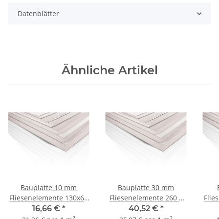
Datenblätter
Ähnliche Artikel
Bauplatte 10 mm
Bauplatte 30 mm
Fliesenelemente 130x60
Fliesenelemente 260 x
Flie
cm
60 cm
16,66 €
*
40,52 €
*
2
2