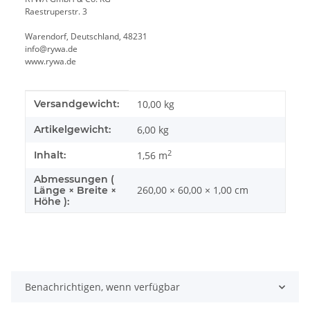
Raestruperstr. 3
Warendorf, Deutschland, 48231
info@rywa.de
www.rywa.de
Produkteigenschaft
Wert
Versandgewicht:
10,00 kg
Artikelgewicht:
6,00
kg
2
Inhalt:
1,56 m
Abmessungen (
260,00 × 60,00 × 1,00 cm
Länge × Breite ×
Höhe ):
Benachrichtigen, wenn verfügbar