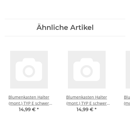
Ähnliche Artikel
Blumenkasten Halter
Blumenkasten Halter
Bl
(mont.) TYP E schwer
(mont.) TYP E schwer
(mo
anthrazit
braun
14,99 €
*
14,99 €
*