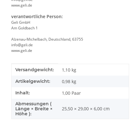
www.geli.de
verantwortliche Person:
Geli GmbH
Am Goldbach 1
Alzenau-Michelbach, Deutschland, 63755
info@geli.de
www.geli.de
Produkteigenschaft
Wert
Versandgewicht:
1,10 kg
Artikelgewicht:
0,98
kg
Inhalt:
1,00 Paar
Abmessungen (
25,50 × 29,00 × 6,00 cm
Länge × Breite ×
Höhe ):