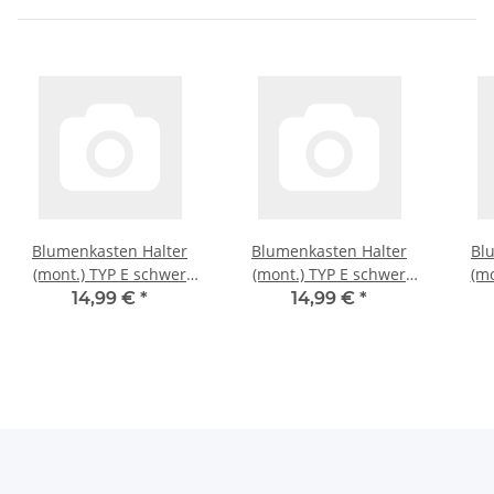
Blumenkasten Halter
Blumenkasten Halter
Bl
(mont.) TYP E schwer
(mont.) TYP E schwer
(mo
anthrazit
braun
14,99 €
*
14,99 €
*