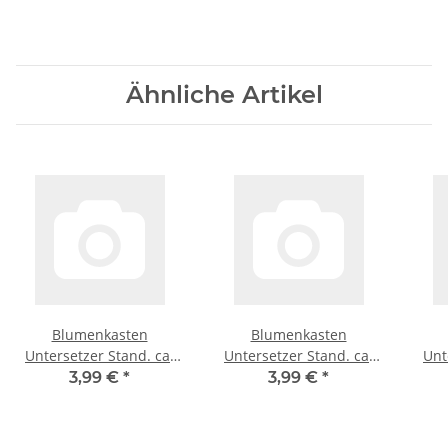
Ähnliche Artikel
Blumenkasten
Blumenkasten
Untersetzer Stand. ca.
Untersetzer Stand. ca.
Unt
100cm anthrazit
100cm weiß
3,99 €
*
3,99 €
*