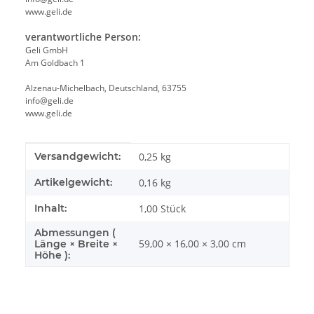
www.geli.de
verantwortliche Person:
Geli GmbH
Am Goldbach 1
Alzenau-Michelbach, Deutschland, 63755
info@geli.de
www.geli.de
Produkteigenschaft
Wert
Versandgewicht:
0,25 kg
Artikelgewicht:
0,16
kg
Inhalt:
1,00 Stück
Abmessungen (
59,00 × 16,00 × 3,00 cm
Länge × Breite ×
Höhe ):