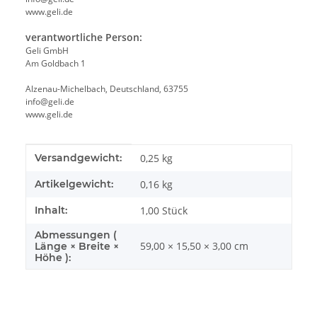
www.geli.de
verantwortliche Person:
Geli GmbH
Am Goldbach 1
Alzenau-Michelbach, Deutschland, 63755
info@geli.de
www.geli.de
Produkteigenschaft
Wert
Versandgewicht:
0,25 kg
Artikelgewicht:
0,16
kg
Inhalt:
1,00 Stück
Abmessungen (
59,00 × 15,50 × 3,00 cm
Länge × Breite ×
Höhe ):