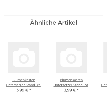
Ähnliche Artikel
Blumenkasten
Blumenkasten
Untersetzer Stand. ca.
Untersetzer Stand. ca.
Unt
100cm anthrazit
100cm weiß
3,99 €
*
3,99 €
*