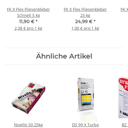
FK X Flex Fliesenkleber
FK X Flex Fliesenkleber
FK 
Schnell 5 kg
25 kg
11,90 €
*
24,99 €
*
2,38 € pro 1 kg
1,00 € pro 1 kg
Ähnliche Artikel
Nivello 50 25kg
DS 99 X Turbo
BZ 