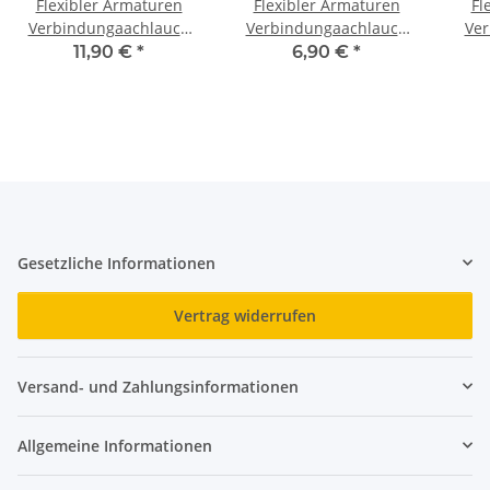
Flexibler Armaturen
Flexibler Armaturen
Fl
Verbindungaachlauch
Verbindungaachlauch
Ver
3/8"X3/8" 1000MM
300 MM 1/2"X1/2"
M
11,90 €
*
6,90 €
*
Gesetzliche Informationen
Vertrag widerrufen
Versand- und Zahlungsinformationen
Allgemeine Informationen