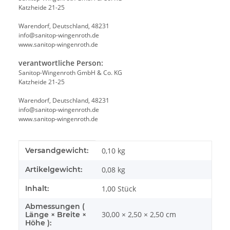
Katzheide 21-25
Warendorf, Deutschland, 48231
info@sanitop-wingenroth.de
www.sanitop-wingenroth.de
verantwortliche Person:
Sanitop-Wingenroth GmbH & Co. KG
Katzheide 21-25
Warendorf, Deutschland, 48231
info@sanitop-wingenroth.de
www.sanitop-wingenroth.de
Produkteigenschaft
Wert
Versandgewicht:
0,10 kg
Artikelgewicht:
0,08
kg
Inhalt:
1,00 Stück
Abmessungen (
30,00 × 2,50 × 2,50 cm
Länge × Breite ×
Höhe ):