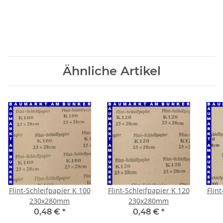
Ähnliche Artikel
Flint-Schleifpapier K 100
Flint-Schleifpapier K 120
Flin
230x280mm
230x280mm
0,48 €
*
0,48 €
*