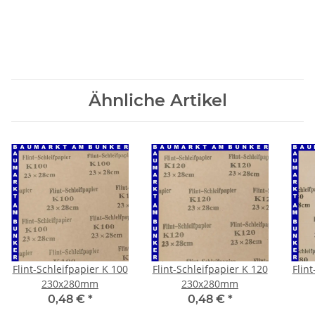
Ähnliche Artikel
Flint-Schleifpapier K 100
Flint-Schleifpapier K 120
Flin
230x280mm
230x280mm
0,48 €
*
0,48 €
*