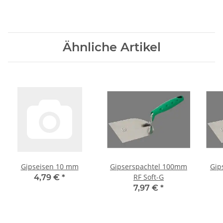
Ähnliche Artikel
Gipseisen 10 mm
Gipserspachtel 100mm
Gip
RF Soft-G
4,79 €
*
7,97 €
*