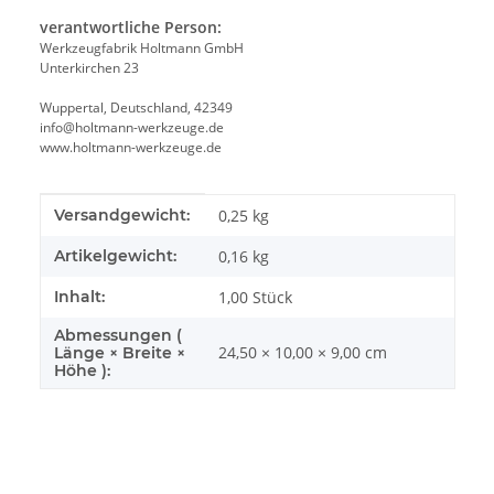
verantwortliche Person:
Werkzeugfabrik Holtmann GmbH
Unterkirchen 23
Wuppertal, Deutschland, 42349
info@holtmann-werkzeuge.de
www.holtmann-werkzeuge.de
Produkteigenschaft
Wert
Versandgewicht:
0,25 kg
Artikelgewicht:
0,16
kg
Inhalt:
1,00 Stück
Abmessungen (
24,50 × 10,00 × 9,00 cm
Länge × Breite ×
Höhe ):