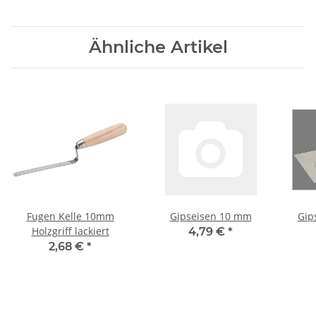
Ähnliche Artikel
Fugen Kelle 10mm
Gipseisen 10 mm
Gip
Holzgriff lackiert
4,79 €
*
2,68 €
*