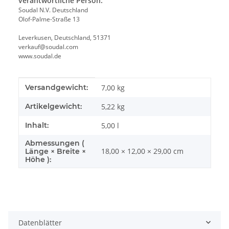
verantwortliche Person:
Soudal N.V. Deutschland
Olof-Palme-Straße 13
Leverkusen, Deutschland, 51371
verkauf@soudal.com
www.soudal.de
Produkteigenschaft
Wert
Versandgewicht:
7,00 kg
Artikelgewicht:
5,22
kg
Inhalt:
5,00 l
Abmessungen (
18,00 × 12,00 × 29,00 cm
Länge × Breite ×
Höhe ):
Datenblätter