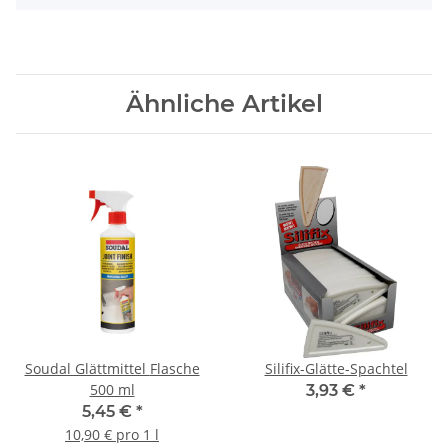
Ähnliche Artikel
Soudal Glättmittel Flasche
Silifix-Glätte-Spachtel
500 ml
3,93 €
*
5,45 €
*
10,90 € pro 1 l