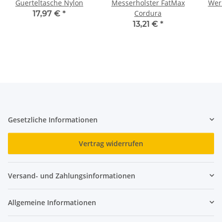
Guerteltasche Nylon
Messerholster FatMax
Werk
Cordura
17,97 €
*
13,21 €
*
Gesetzliche Informationen
Vertrag widerrufen
Versand- und Zahlungsinformationen
Allgemeine Informationen