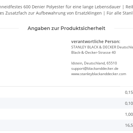
idfestes 600 Denier Polyester für eine lange Lebensdauer | Reibu
ines Zusatzfach zur Aufbewahrung von Ersatzklingen | Für alle Sta
Angaben zur Produktsicherheit
verantwortliche Person:
STANLEY BLACK & DECKER Deutsch
Black-&-Decker-Strasse 40
Idstein, Deutschland, 65510
support@blackanddecker.de
www.stanleyblackanddecker.com
0,15
0,10
1,00
16,5