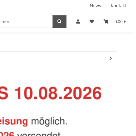
News
Kontakt
Baustoffe
Belüftung & Entlüftung
Bodenbelä
0,00 €