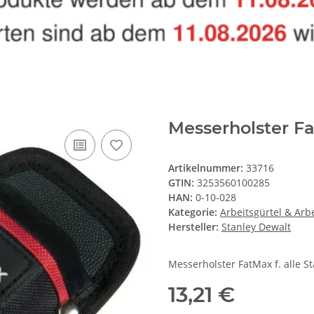
Messerholster F
Artikelnummer:
33716
GTIN:
3253560100285
HAN:
0-10-028
Kategorie:
Arbeitsgürtel & Arb
Hersteller:
Stanley Dewalt
Messerholster FatMax f. alle S
13,21 €