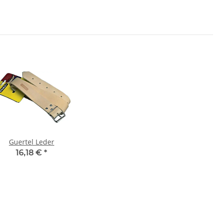
Guertel Leder
16,18 €
*