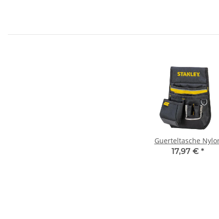
Guerteltasche Nylo
17,97 €
*