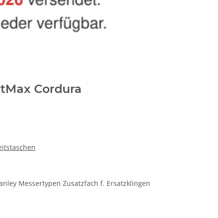
atMax Cordura
eitstaschen
tanley Messertypen Zusatzfach f. Ersatzklingen