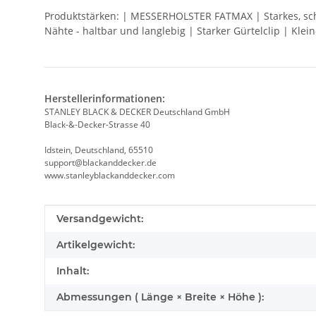
Produktstärken: | MESSERHOLSTER FATMAX | Starkes, schne
Nähte - haltbar und langlebig | Starker Gürtelclip | Kle
Herstellerinformationen:
STANLEY BLACK & DECKER Deutschland GmbH
Black-&-Decker-Strasse 40
Idstein, Deutschland, 65510
support@blackanddecker.de
www.stanleyblackanddecker.com
Produkteigenschaft
Wert
Versandgewicht:
Artikelgewicht:
Inhalt:
Abmessungen ( Länge × Breite × Höhe ):