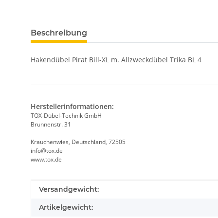
weitere Registerkarten anzeigen
Beschreibung
Hakendübel Pirat Bill-XL m. Allzweckdübel Trika BL 4
Herstellerinformationen:
TOX-Dübel-Technik GmbH
Brunnenstr. 31
Krauchenwies, Deutschland, 72505
info@tox.de
www.tox.de
Produkteigenschaft
Wert
Versandgewicht:
Artikelgewicht: