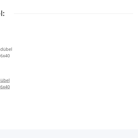
l:
dübel
M6x40