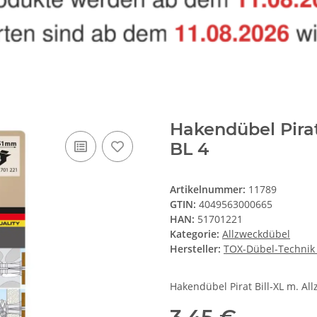
Hakendübel Pirat
BL 4
Artikelnummer:
11789
GTIN:
4049563000665
HAN:
51701221
Kategorie:
Allzweckdübel
Hersteller:
TOX-Dübel-Techni
Hakendübel Pirat Bill-XL m. Al