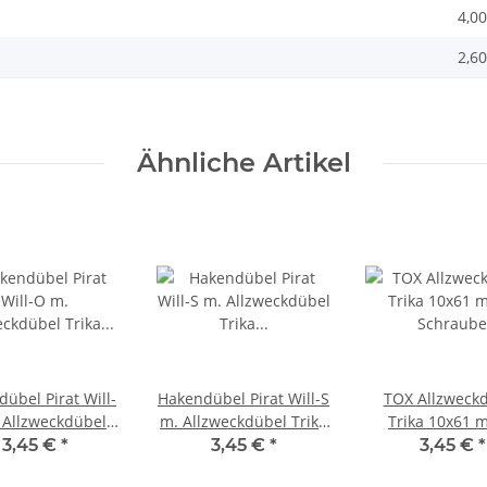
4,00
2,60
Ähnliche Artikel
übel Pirat Will-
Hakendübel Pirat Will-S
TOX Allzweck
m. Allzweckdübel Trika
Trika 10x61 
Trika BL 4
BL 2
Schraube
3,45 €
*
3,45 €
*
3,45 €
*