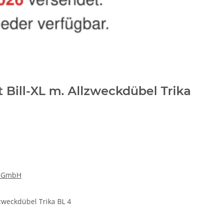
 Bill-XL m. Allzweckdübel Trika
k GmbH
lzweckdübel Trika BL 4