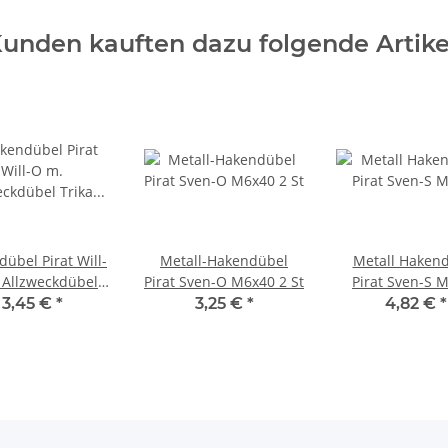
unden kauften dazu folgende Artike
übel Pirat Will-
Metall-Hakendübel
Metall Haken
Pirat Sven-O M6x40 2 St
Pirat Sven-S 
Trika BL 4
3,45 €
*
3,25 €
*
4,82 €
*