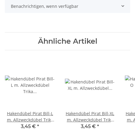
Benachrichtigen, wenn verfügbar
Ähnliche Artikel
Hakendübel Pirat Bill-L
Hakendübel Pirat Bill-XL
Hake
m. Allzweckdübel Trika
m. Allzweckdübel Trika
m. 
BL 4
BL 4
3,45 €
*
3,45 €
*