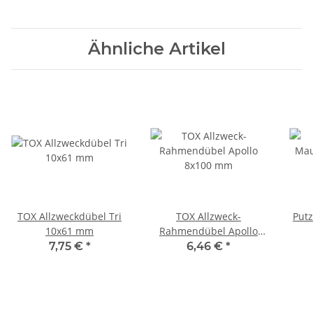
Ähnliche Artikel
TOX Allzweckdübel Tri
TOX Allzweck-
Put
10x61 mm
Rahmendübel Apollo
8x100 mm
7,75 €
*
6,46 €
*