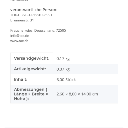
verantwortliche Person:
TOX-Dübel-Technik GmbH
Brunnenstr. 31
Krauchenwies, Deutschland, 72505
info@tox.de
www.tox.de
Produkteigenschaft
Wert
Versandgewicht:
0,17 kg
Artikelgewicht:
0,07
kg
Inhalt:
6,00 Stück
Abmessungen (
2,60 × 8,00 × 14,00 cm
Länge × Breite ×
Höhe ):