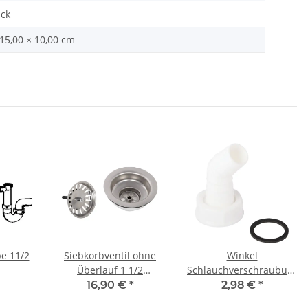
ück
 15,00 × 10,00 cm
e 11/2
Siebkorbventil ohne
Winkel
Überlauf 1 1/2
Schlauchverschraubung
verchromt G300242
1 x 20-24 mm zum
16,90 €
*
2,98 €
*
Anschluss des