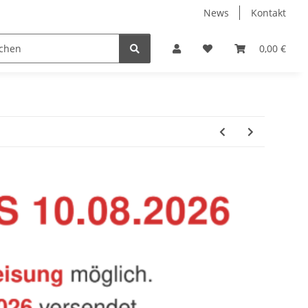
News
Kontakt
Baustoffe
Belüftung & Entlüftung
Bodenbelä
0,00 €