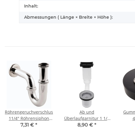
Inhalt:
Abmessungen ( Länge × Breite × Höhe ):
Röhrengeruchverschluss
Ab und
Gummi
11/4" Röhrensiphon
Überlaufgarnitur 1 1/2
4
chrom
für Standard-
Wasch
7,31 €
*
8,90 €
*
Auflagenspülen