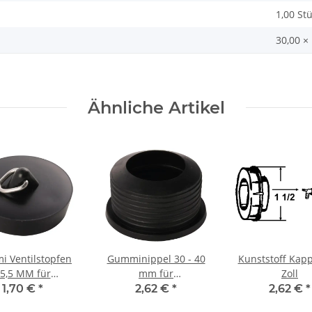
1,00 St
30,00 ×
Ähnliche Artikel
 Ventilstopfen
Gumminippel 30 - 40
Kunststoff Kapp
5,5 MM für
mm für
Zoll
becken Wannen
Geruchverschlüsse
1,70 €
*
2,62 €
*
2,62 €
*