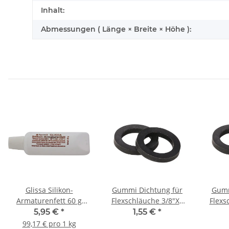
Inhalt:
Abmessungen ( Länge × Breite × Höhe ):
Glissa Silikon-
Gummi Dichtung für
Gumm
Armaturenfett 60 g
Flexschläuche 3/8"X2
Flexs
Tube
2er
5,95 €
*
1,55 €
*
99,17 € pro 1 kg