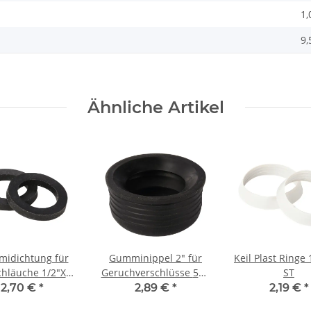
1,
9,
Ähnliche Artikel
idichtung für
Gumminippel 2" für
Keil Plast Ringe 
chläuche 1/2"X2
Geruchverschlüsse 50 -
ST
2er
68 mm
2,70 €
*
2,89 €
*
2,19 €
*