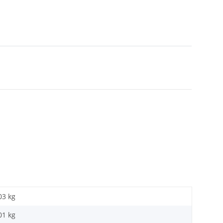
03 kg
01
kg