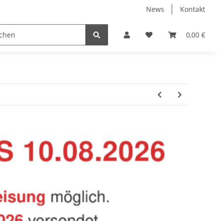
News
Kontakt
Baustoffe
Belüftung & Entlüftung
Bodenbelä
0,00 €