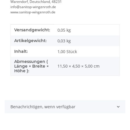
Warendorf, Deutschland, 48231
info@sanitop-wingenroth.de
www.sanitop-wingenroth.de
Produkteigenschaft
Wert
Versandgewicht:
0,05 kg
Artikelgewicht:
0,03
kg
Inhalt:
1,00 Stück
Abmessungen (
11,50 × 4,50 × 5,00 cm
Länge × Breite ×
Höhe ):
Benachrichtigen, wenn verfügbar