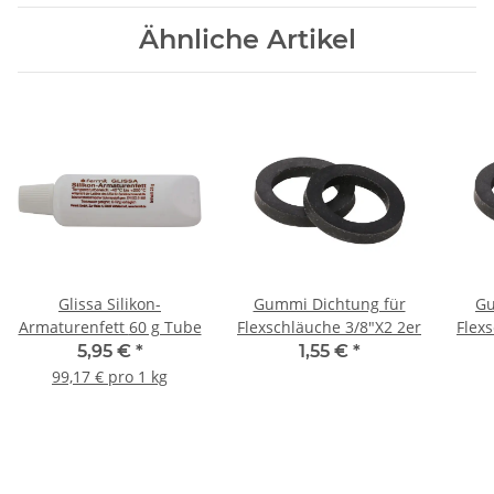
Ähnliche Artikel
Glissa Silikon-
Gummi Dichtung für
Gu
Armaturenfett 60 g Tube
Flexschläuche 3/8"X2 2er
Flex
5,95 €
*
1,55 €
*
99,17 € pro 1 kg