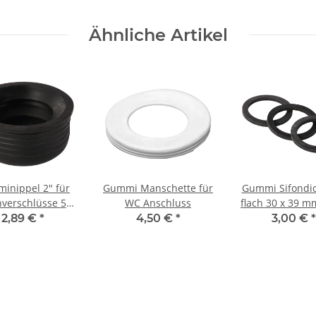
Ähnliche Artikel
ippel 2" für
Gummi Manschette für
Gummi Sifondi
erschlüsse 50 -
WC Anschluss
68 mm
2,89 €
*
4,50 €
*
3,00 €
*