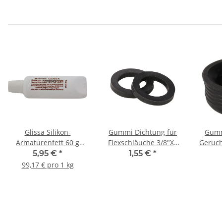
Glissa Silikon-
Gummi Dichtung für
Gummin
Armaturenfett 60 g
Flexschläuche 3/8"X2
Geruchv
Tube
2er
5,95 €
*
1,55 €
*
99,17 € pro 1 kg