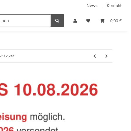
News
Kontakt
Baustoffe
Belüftung & Entlüftung
Bodenbelä
0,00 €
2"X2 2er