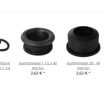
chtung
Gumminippel 1 1/2 x 40
Gumminippel 30 - 40
flach 30 x 39 mm 1 1/4
mm für
mm für
Geruchverschlüsse
Geruchverschlüsse
2,62 €
*
2,62 €
*