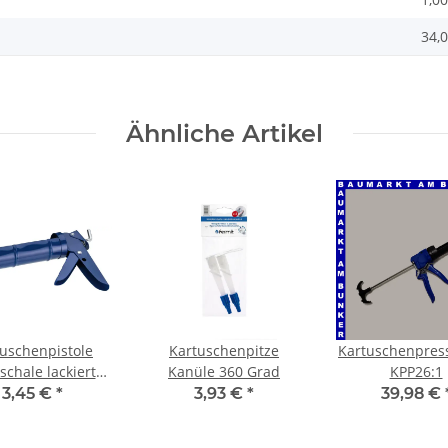
34,0
Ähnliche Artikel
uschenpistole
Kartuschenpitze
Kartuschenpress
schale lackiert
Kanüle 360 Grad
KPP26:1
nte Schubstange
3,45 €
*
3,93 €
*
39,98 €
chenpresse blau