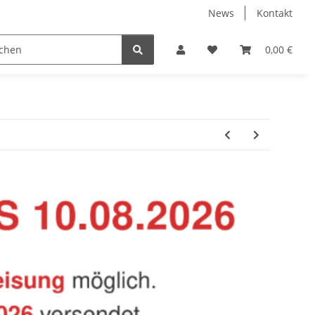
News
Kontakt
Baustoffe
Belüftung & Entlüftung
Bodenbelä
0,00 €