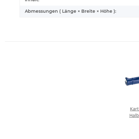
Abmessungen ( Länge × Breite × Höhe ):
Kart
Halb
gezah
Kartus