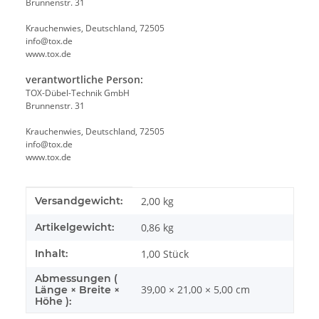
Brunnenstr. 31
Krauchenwies, Deutschland, 72505
info@tox.de
www.tox.de
verantwortliche Person:
TOX-Dübel-Technik GmbH
Brunnenstr. 31
Krauchenwies, Deutschland, 72505
info@tox.de
www.tox.de
Produkteigenschaft
Wert
Versandgewicht:
2,00 kg
Artikelgewicht:
0,86
kg
Inhalt:
1,00 Stück
Abmessungen (
39,00 × 21,00 × 5,00 cm
Länge × Breite ×
Höhe ):