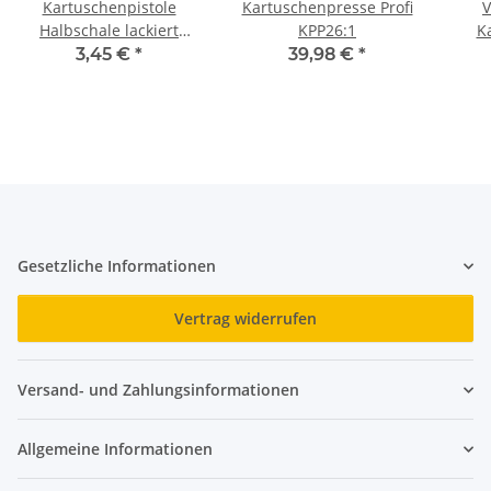
Kartuschenpistole
Kartuschenpresse Profi
V
Halbschale lackiert
KPP26:1
K
gezahnte Schubstange
3,45 €
*
39,98 €
*
Kartuschenpresse blau
Gesetzliche Informationen
Vertrag widerrufen
Versand- und Zahlungsinformationen
Allgemeine Informationen