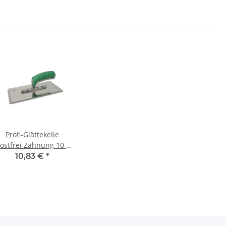
Profi-Glättekelle
ostfrei Zahnung 10 x
10
10,83 €
*