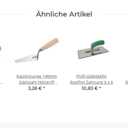
Ähnliche Artikel
Katzenzunge 140mm
Profi-Glättekelle
hl
Edelstahl Holzgriff
Rostfrei Zahnung 6 x 6
R
lackiert
3,28 €
*
10,83 €
*