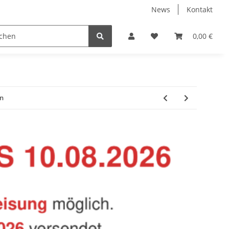
News
Kontakt
Baustoffe
Belüftung & Entlüftung
Bodenbelä
0,00 €
ün