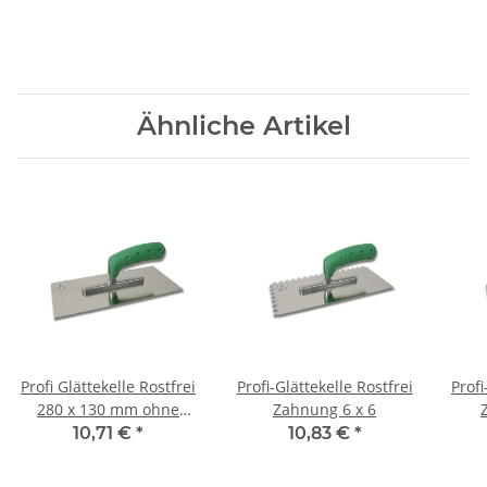
Ähnliche Artikel
Profi Glättekelle Rostfrei
Profi-Glättekelle Rostfrei
Profi
280 x 130 mm ohne
Zahnung 6 x 6
Zahnung
10,71 €
*
10,83 €
*