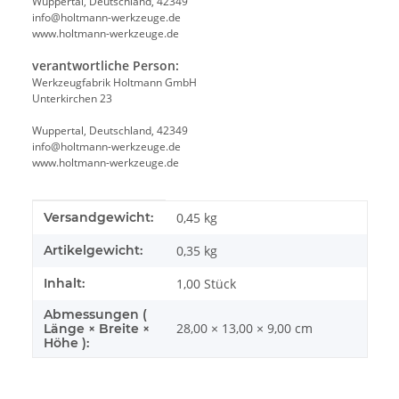
Wuppertal, Deutschland, 42349
info@holtmann-werkzeuge.de
www.holtmann-werkzeuge.de
verantwortliche Person:
Werkzeugfabrik Holtmann GmbH
Unterkirchen 23
Wuppertal, Deutschland, 42349
info@holtmann-werkzeuge.de
www.holtmann-werkzeuge.de
Produkteigenschaft
Wert
Versandgewicht:
0,45 kg
Artikelgewicht:
0,35
kg
Inhalt:
1,00 Stück
Abmessungen (
28,00 × 13,00 × 9,00 cm
Länge × Breite ×
Höhe ):