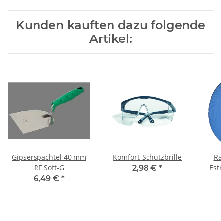
Kunden kauften dazu folgende
Artikel:
Gipserspachtel 40 mm
Komfort-Schutzbrille
R
RF Soft-G
Est
2,98 €
*
6,49 €
*