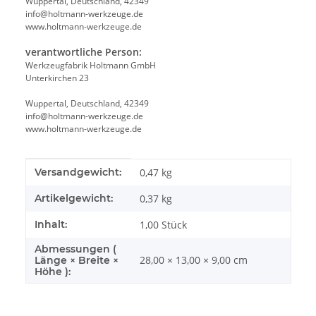
Wuppertal, Deutschland, 42349
info@holtmann-werkzeuge.de
www.holtmann-werkzeuge.de
verantwortliche Person:
Werkzeugfabrik Holtmann GmbH
Unterkirchen 23
Wuppertal, Deutschland, 42349
info@holtmann-werkzeuge.de
www.holtmann-werkzeuge.de
Produkteigenschaft
Wert
Versandgewicht:
0,47 kg
Artikelgewicht:
0,37
kg
Inhalt:
1,00 Stück
Abmessungen (
28,00 × 13,00 × 9,00 cm
Länge × Breite ×
Höhe ):