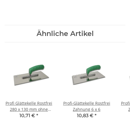
Ähnliche Artikel
Profi Glättekelle Rostfrei
Profi-Glättekelle Rostfrei
Profi
280 x 130 mm ohne
Zahnung 6 x 6
Zahnung
10,71 €
*
10,83 €
*