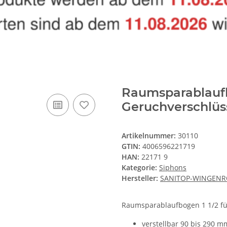
Raumsparablaufbo
Geruchverschlüs
Artikelnummer:
30110
GTIN:
4006596221719
HAN:
22171 9
Kategorie:
Siphons
Hersteller:
SANITOP-WINGENR
Raumsparablaufbogen 1 1/2 fü
verstellbar 90 bis 290 m