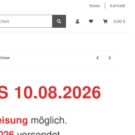
News
Kontakt
Baustoffe
Belüftung & Entlüftung
Bodenbelä
0,00 €
lüsse