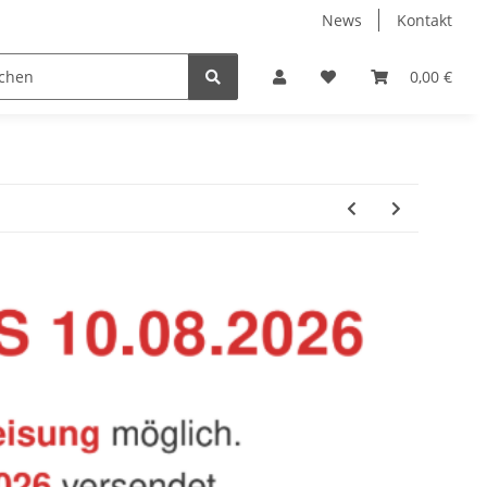
News
Kontakt
Baustoffe
Belüftung & Entlüftung
Bodenbelä
0,00 €