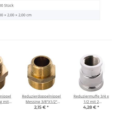
00 Stück
00 × 2,00 × 2,00 cm
nippel
Reduzierdoppelnippel
Reduziermuffe 3/4 x
g mit 2
Messing 3/8"X1/2"
1/2 mit 2
den
Außengewinden
Innengewinden
2,15 €
*
4,28 €
*
verchromt