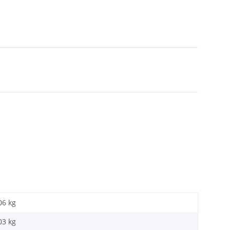
06 kg
03
kg