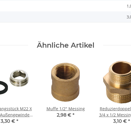
1,
3,
Ähnliche Artikel
angsstück M22 X
Muffe 1/2" Messing
Reduzierdoppel
Außengewinden
3/4 x 1/2 Messin
2,98 €
*
Verchromt
Außengewin
3,30 €
*
3,10 €
*