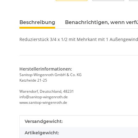
Beschreibung
Benachrichtigen, wenn verf
Reduzierstück 3/4 x 1/2 mit Mehrkant mit 1 Außengewi
Herstellerinformationen:
Sanitop-Wingenroth GmbH & Co. KG
Katzheide 21-25
Warendorf, Deutschland, 48231
info@sanitop-wingenroth.de
www.sanitop-wingenroth.de
Produkteigenschaft
Wert
Versandgewicht:
Artikelgewicht: