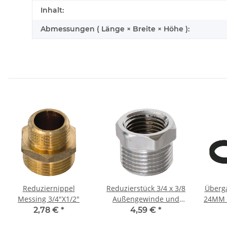
Inhalt:
Abmessungen ( Länge × Breite × Höhe ):
Reduziernippel
Reduzierstück 3/4 x 3/8
Überg
Messing 3/4"X1/2"
Außengewinde und
24MM 
Innengewinde
2,78 €
*
4,59 €
*
verchromt