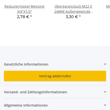
Reduziernippel Messing
Übergangsstück M22 X
3/4"X1/2"
24MM Außengewinden
Verchromt
2,78 €
*
3,30 €
*
Gesetzliche Informationen
Vertrag widerrufen
Versand- und Zahlungsinformationen
Allgemeine Informationen