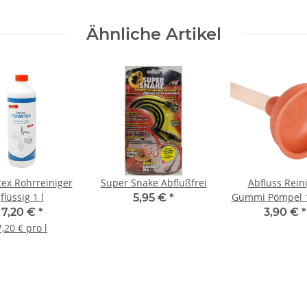
Ähnliche Artikel
tex Rohrreiniger
Super Snake Abflußfrei
Abfluss Rein
flüssig 1 l
Gummi Pömpel
5,95 €
*
7,20 €
*
3,90 €
*
7,20 € pro l