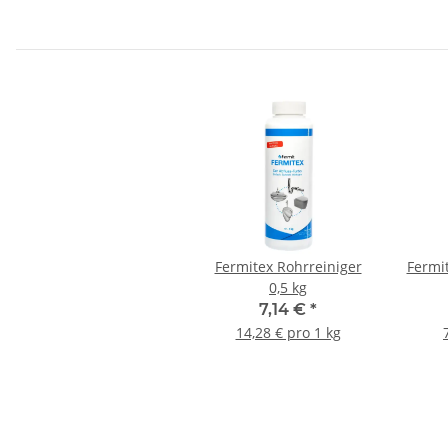
Fermitex Rohrreiniger
Fermi
0,5 kg
7,14 €
*
14,28 € pro 1 kg