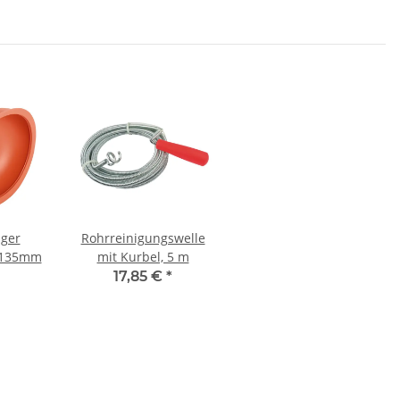
iger
Rohrreinigungswelle
 135mm
mit Kurbel, 5 m
17,85 €
*