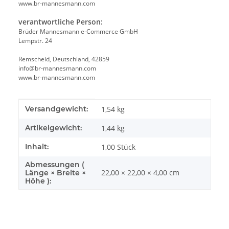
www.br-mannesmann.com
verantwortliche Person:
Brüder Mannesmann e-Commerce GmbH
Lempstr. 24
Remscheid, Deutschland, 42859
info@br-mannesmann.com
www.br-mannesmann.com
Produkteigenschaft
Wert
Versandgewicht:
1,54 kg
Artikelgewicht:
1,44
kg
Inhalt:
1,00 Stück
Abmessungen (
22,00 × 22,00 × 4,00 cm
Länge × Breite ×
Höhe ):