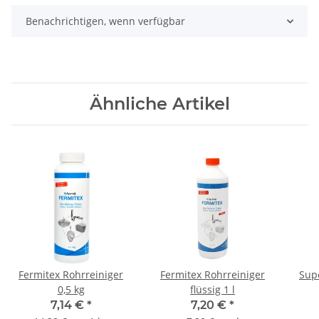
Benachrichtigen, wenn verfügbar
Ähnliche Artikel
Fermitex Rohrreiniger
Fermitex Rohrreiniger
Sup
0,5 kg
flüssig 1 l
7,14 €
*
7,20 €
*