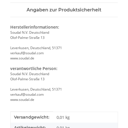
Angaben zur Produktsicherheit
Herstellerinformationen:
Soudal N.V. Deutschland
Olof-Palme-Straße 13
Leverkusen, Deutschland, 51371
verkauf@soudal.com
www.soudal.de
verantwortliche Person:
Soudal N.V. Deutschland
Olof-Palme-Straße 13
Leverkusen, Deutschland, 51371
verkauf@soudal.com
www.soudal.de
Produkteigenschaft
Wert
Versandgewicht:
0,01 kg
Artikelgewicht:
0,01
kg