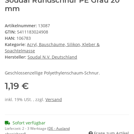
Soudal Rundschnur PE Grau 20
mm
Artikelnummer:
13087
GTIN:
5411183024908
HAN:
106783
Kategorie:
Acryl, Bauschäume, Silikon, Kleber &
Spachtelmasse
Hersteller:
Soudal N.V. Deutschland
Geschlossenzellige Polyethylenschaum-Schnur.
1,19 €
inkl. 19% USt. , zzgl.
Versand
Sofort verfügbar
Lieferzeit:
2 - 3 Werktage
(DE - Ausland
Frage zum Artikel
abweichend)