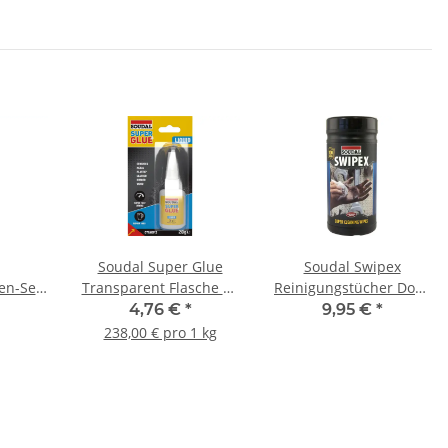
Soudal Super Glue
Soudal Swipex
en-Set
Transparent Flasche 20
Reinigungstücher Dose
k
g
100 Tücher
4,76 €
*
9,95 €
*
238,00 € pro 1 kg