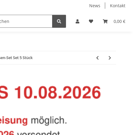
News
Kontakt
Baustoffe
Belüftung & Entlüftung
Bodenbelä
0,00 €
n-Set Set 5 Stück