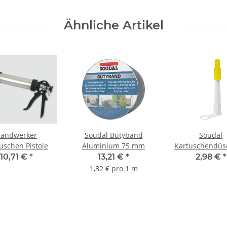
Ähnliche Artikel
andwerker
Soudal Butyband
Soudal
uschen Pistole
Aluminium 75 mm
Kartuschendüs
Set 5 Stüc
10,71 €
*
13,21 €
*
2,98 €
*
1,32 € pro 1 m