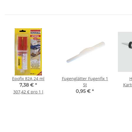
Epofix 82A 24 ml
Fugenglätter Fugenfix 1
H
St
Kart
7,38 €
*
0,95 €
*
307,42 € pro 1 l