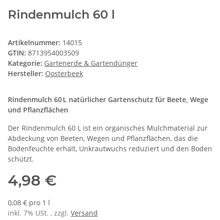
Rindenmulch 60 l
Artikelnummer:
14015
GTIN:
8713954003509
Kategorie:
Gartenerde & Gartendünger
Hersteller:
Oosterbeek
Rindenmulch 60 L natürlicher Gartenschutz für Beete, Wege
und Pflanzflächen
Der Rindenmulch 60 L ist ein organisches Mulchmaterial zur
Abdeckung von Beeten, Wegen und Pflanzflächen, das die
Bodenfeuchte erhält, Unkrautwuchs reduziert und den Boden
schützt.
4,98 €
0,08 € pro 1 l
inkl. 7% USt. , zzgl.
Versand