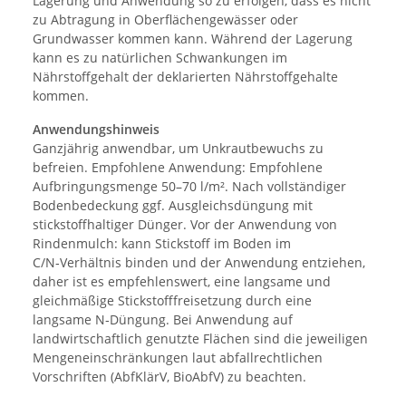
Lagerung und Anwendung so zu erfolgen, dass es nicht
zu Abtragung in Oberflächengewässer oder
Grundwasser kommen kann. Während der Lagerung
kann es zu natürlichen Schwankungen im
Nährstoffgehalt der deklarierten Nährstoffgehalte
kommen.
Anwendungshinweis
Ganzjährig anwendbar, um Unkrautbewuchs zu
befreien. Empfohlene Anwendung: Empfohlene
Aufbringungsmenge 50–70 l/m². Nach vollständiger
Bodenbedeckung ggf. Ausgleichsdüngung mit
stickstoffhaltiger Dünger. Vor der Anwendung von
Rindenmulch: kann Stickstoff im Boden im
C/N‑Verhältnis binden und der Anwendung entziehen,
daher ist es empfehlenswert, eine langsame und
gleichmäßige Stickstofffreisetzung durch eine
langsame N‑Düngung. Bei Anwendung auf
landwirtschaftlich genutzte Flächen sind die jeweiligen
Mengeneinschränkungen laut abfallrechtlichen
Vorschriften (AbfKlärV, BioAbfV) zu beachten.