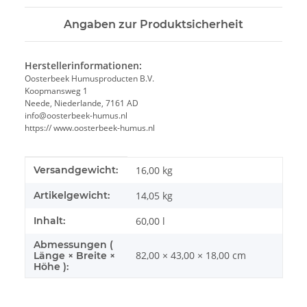
Angaben zur Produktsicherheit
Herstellerinformationen:
Oosterbeek Humusproducten B.V.
Koopmansweg 1
Neede, Niederlande, 7161 AD
info@oosterbeek-humus.nl
https:// www.oosterbeek-humus.nl
Produkteigenschaft
Wert
Versandgewicht:
16,00 kg
Artikelgewicht:
14,05
kg
Inhalt:
60,00 l
Abmessungen (
82,00 × 43,00 × 18,00 cm
Länge × Breite ×
Höhe ):