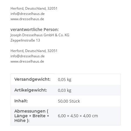
Herford, Deutschland, 32051
info@dresselhaus.de
www.dresselhaus.de
verantwortliche Person:
Joseph Dresselhaus GmbH & Co. KG
Zeppelinstraße 13
Herford, Deutschland, 32051
info@dresselhaus.de
www.dresselhaus.de
Produkteigenschaft
Wert
Versandgewicht:
0,05 kg
Artikelgewicht:
0,03
kg
Inhalt:
50,00 Stück
Abmessungen (
6,00 × 4,50 × 4,00 cm
Länge × Breite ×
Höhe ):