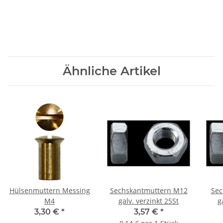
Ähnliche Artikel
Hülsenmuttern Messing
Sechskantmuttern M12
Sec
M4
galv. verzinkt 25St
3,30 €
*
3,57 €
*