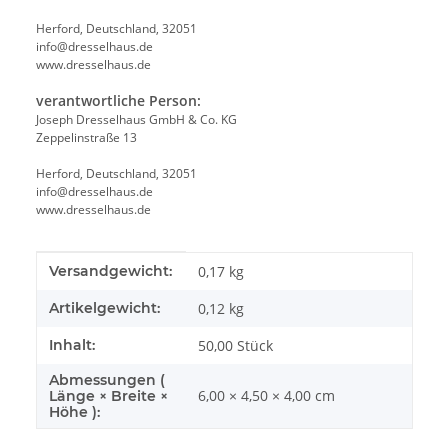
Herford, Deutschland, 32051
info@dresselhaus.de
www.dresselhaus.de
verantwortliche Person:
Joseph Dresselhaus GmbH & Co. KG
Zeppelinstraße 13
Herford, Deutschland, 32051
info@dresselhaus.de
www.dresselhaus.de
Produkteigenschaft
Wert
Versandgewicht:
0,17 kg
Artikelgewicht:
0,12
kg
Inhalt:
50,00 Stück
Abmessungen (
6,00 × 4,50 × 4,00 cm
Länge × Breite ×
Höhe ):