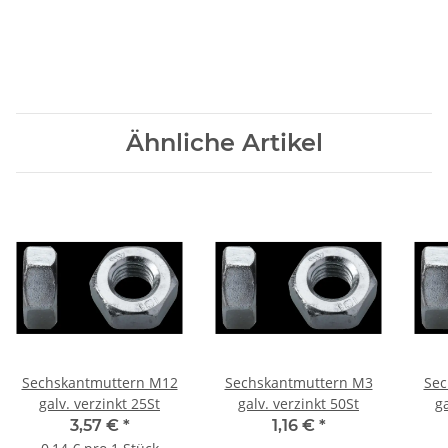
Ähnliche Artikel
Sechskantmuttern M12
Sechskantmuttern M3
Sec
galv. verzinkt 25St
galv. verzinkt 50St
ga
3,57 €
*
1,16 €
*