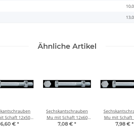
10,
13,0
Ähnliche Artikel
skantschrauben
Sechskantschrauben
Sechskantschr
t Schaft 12x50
Mu mit Schaft 12x60
Mu mit Schaft
v. verzinkt 10 St
mm galv. verzinkt 10 St
mm galv. verzink
6,60 €
*
7,08 €
*
7,98 €
*