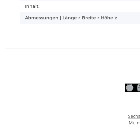
Inhalt:
Abmessungen ( Länge × Breite × Höhe ):
Sech
Mu mi
mm gal