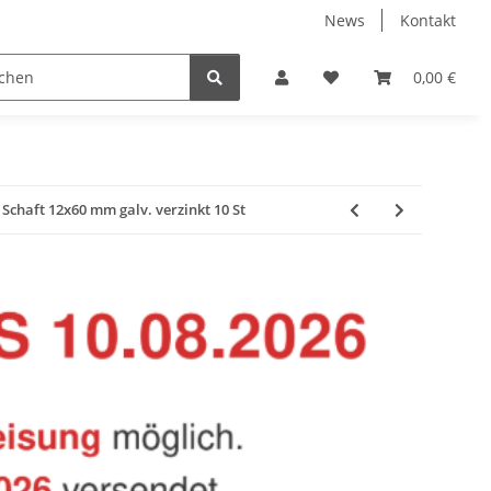
News
Kontakt
Baustoffe
Belüftung & Entlüftung
Bodenbelä
0,00 €
chaft 12x60 mm galv. verzinkt 10 St