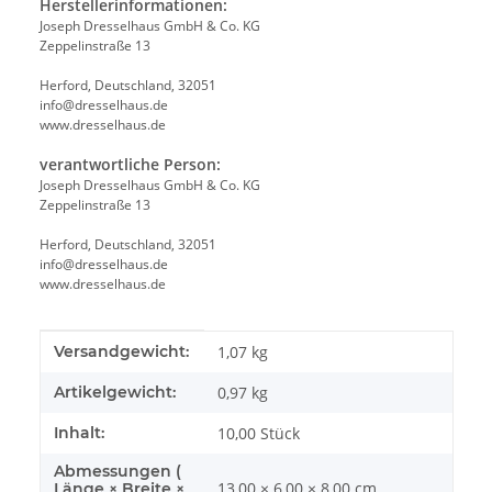
Herstellerinformationen:
Joseph Dresselhaus GmbH & Co. KG
Zeppelinstraße 13
Herford, Deutschland, 32051
info@dresselhaus.de
www.dresselhaus.de
verantwortliche Person:
Joseph Dresselhaus GmbH & Co. KG
Zeppelinstraße 13
Herford, Deutschland, 32051
info@dresselhaus.de
www.dresselhaus.de
Produkteigenschaft
Wert
Versandgewicht:
1,07 kg
Artikelgewicht:
0,97
kg
Inhalt:
10,00 Stück
Abmessungen (
13,00 × 6,00 × 8,00 cm
Länge × Breite ×