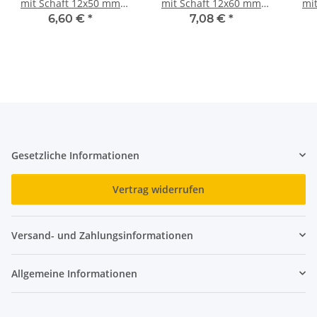
mit Schaft 12x50 mm
mit Schaft 12x60 mm
mi
galv. verzinkt 10 St
galv. verzinkt 10 St
ga
6,60 €
*
7,08 €
*
Gesetzliche Informationen
Vertrag widerrufen
Versand- und Zahlungsinformationen
Allgemeine Informationen