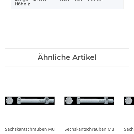
Höhe ):
Ähnliche Artikel
Sechskantschrauben Mu
Sechskantschrauben Mu
Sech