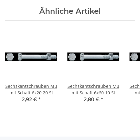
Ähnliche Artikel
Sechskantschrauben Mu
Sechskantschrauben Mu
Sech
mit Schaft 6x20 20 St
mit Schaft 6x60 10 St
mi
2,92 €
*
2,80 €
*