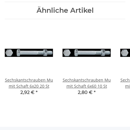
Ähnliche Artikel
Sechskantschrauben Mu
Sechskantschrauben Mu
Sech
mit Schaft 6x20 20 St
mit Schaft 6x60 10 St
mi
2,92 €
*
2,80 €
*