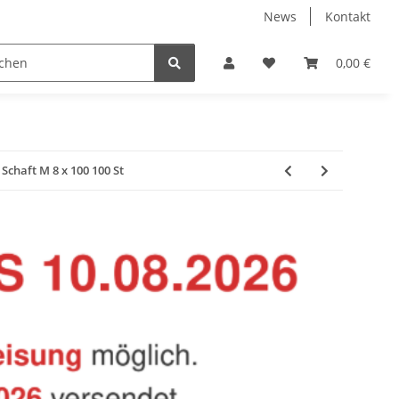
News
Kontakt
Baustoffe
Belüftung & Entlüftung
Bodenbelä
0,00 €
chaft M 8 x 100 100 St