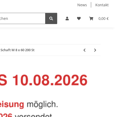
News
Kontakt
Baustoffe
Belüftung & Entlüftung
Bodenbelä
0,00 €
chaft M 8 x 60 200 St