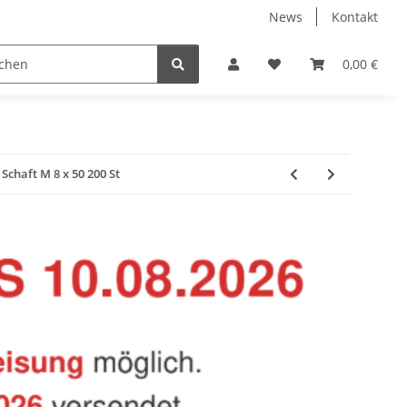
News
Kontakt
Baustoffe
Belüftung & Entlüftung
Bodenbelä
0,00 €
chaft M 8 x 50 200 St