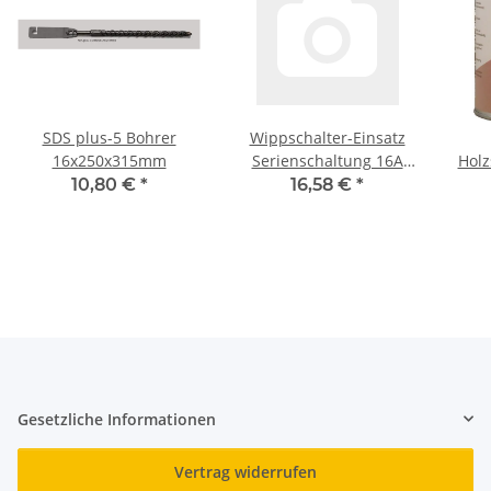
SDS plus-5 Bohrer
Wippschalter-Einsatz
16x250x315mm
Serienschaltung 16A
Holz
Busch-Jaeger 2400/5 US
sei
10,80 €
*
16,58 €
*
Gesetzliche Informationen
Vertrag widerrufen