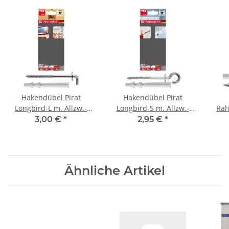
Hakendübel Pirat
Hakendübel Pirat
Longbird-L m. Allzw.-
Longbird-S m. Allzw.-
Rah
Rahmend. Tetrafix XL BL
Rahmend.Tetrafix XL BL
XL 6
3,00 €
*
2,95 €
*
2
2
Ähnliche Artikel