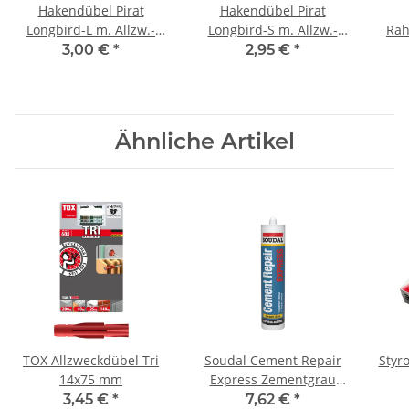
Hakendübel Pirat
Hakendübel Pirat
Longbird-L m. Allzw.-
Longbird-S m. Allzw.-
Rah
Rahmend. Tetrafix XL BL
Rahmend.Tetrafix XL BL
XL 6
3,00 €
*
2,95 €
*
2
2
Ähnliche Artikel
TOX Allzweckdübel Tri
Soudal Cement Repair
Styr
ng
14x75 mm
Express Zementgrau
Kartusche 300 ml
3,45 €
*
7,62 €
*