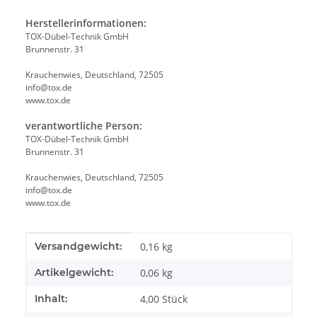
Herstellerinformationen:
TOX-Dübel-Technik GmbH
Brunnenstr. 31
Krauchenwies, Deutschland, 72505
info@tox.de
www.tox.de
verantwortliche Person:
TOX-Dübel-Technik GmbH
Brunnenstr. 31
Krauchenwies, Deutschland, 72505
info@tox.de
www.tox.de
Produkteigenschaft
Wert
Versandgewicht:
0,16 kg
Artikelgewicht:
0,06
kg
Inhalt:
4,00 Stück