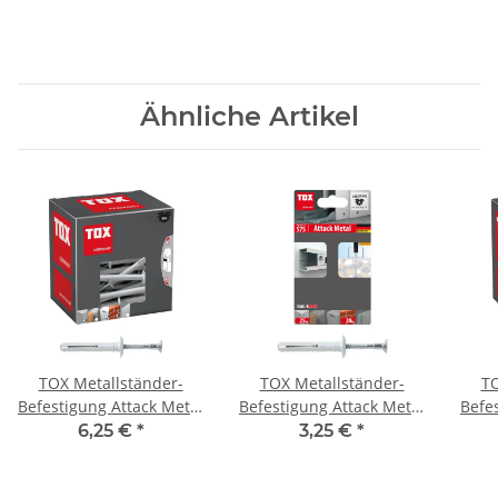
Ähnliche Artikel
TOX Metallständer-
TOX Metallständer-
TO
Befestigung Attack Metal
Befestigung Attack Metal
Befe
6x35 mm
6x35 mm
6,25 €
*
3,25 €
*