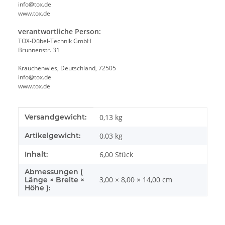
info@tox.de
www.tox.de
verantwortliche Person:
TOX-Dübel-Technik GmbH
Brunnenstr. 31
Krauchenwies, Deutschland, 72505
info@tox.de
www.tox.de
Produkteigenschaft
Wert
Versandgewicht:
0,13 kg
Artikelgewicht:
0,03
kg
Inhalt:
6,00 Stück
Abmessungen (
3,00 × 8,00 × 14,00 cm
Länge × Breite ×
Höhe ):