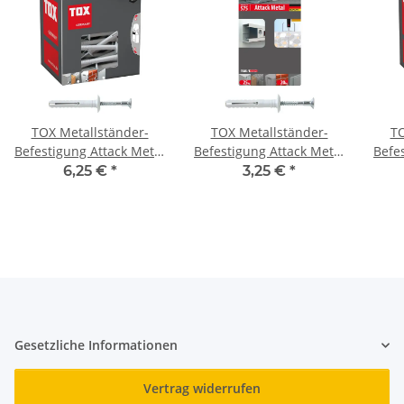
TOX Metallständer-
TOX Metallständer-
TO
Befestigung Attack Metal
Befestigung Attack Metal
Befe
6x35 mm
6x35 mm
6,25 €
*
3,25 €
*
Gesetzliche Informationen
Vertrag widerrufen