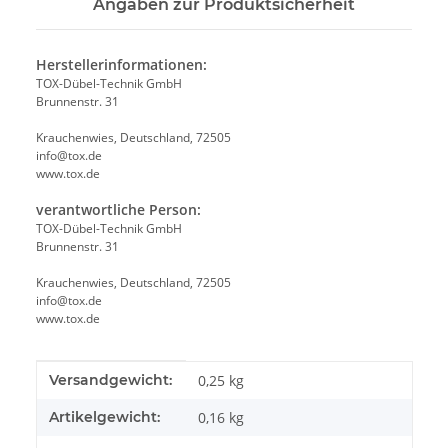
Angaben zur Produktsicherheit
Herstellerinformationen:
TOX-Dübel-Technik GmbH
Brunnenstr. 31
Krauchenwies, Deutschland, 72505
info@tox.de
www.tox.de
verantwortliche Person:
TOX-Dübel-Technik GmbH
Brunnenstr. 31
Krauchenwies, Deutschland, 72505
info@tox.de
www.tox.de
Produkteigenschaft
Wert
Versandgewicht:
0,25 kg
Artikelgewicht:
0,16
kg