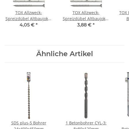
TOX Allzweck-
TOX Allzweck-
TOX 
Spreizdübel Altbaujoker
Spreizdübel Altbaujoker
B
10x90 mm
8x90 mm
4,05 €
*
3,88 €
*
Ähnliche Artikel
SDS plus-5 Bohrer
1 Betonbohrer CYL-3:
24x400x450mm
8x80x120mm
Bet