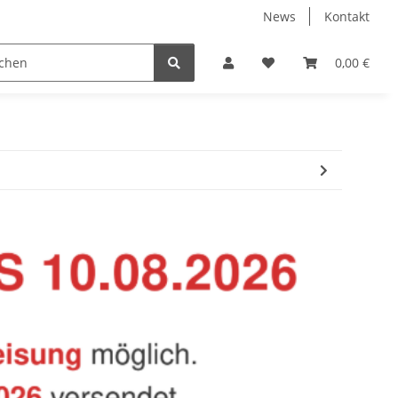
News
Kontakt
Baustoffe
Belüftung & Entlüftung
Bodenbelä
0,00 €