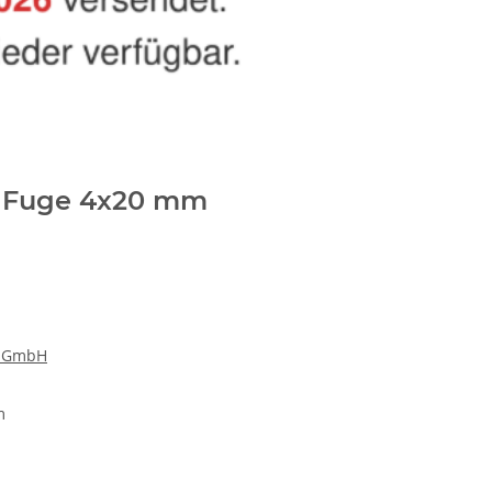
l Fuge 4x20 mm
k GmbH
m