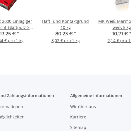
 2000 Einlagiger
Haft- und Kontaktgrund
MK Weiß Marmor
icht-Glättputz 30
10 kg
weiß 5 kg
kg
13,25 €
*
80,23 €
*
10,71 €
44 € pro 1 kg
8,02 € pro 1 kg
2,14 € pro 1
und Zahlungsinformationen
Allgemeine Informationen
formationen
Wir über uns
öglichkeiten
Karriere
Sitemap