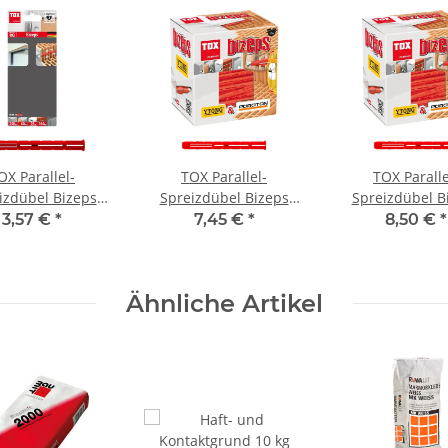
OX Parallel-
TOX Parallel-
TOX Paralle
izdübel Bizeps
Spreizdübel Bizeps
Spreizdübel B
10x90 mm
10x90 mm
12x90 m
3,57 €
*
7,45 €
*
8,50 €
*
Ähnliche Artikel