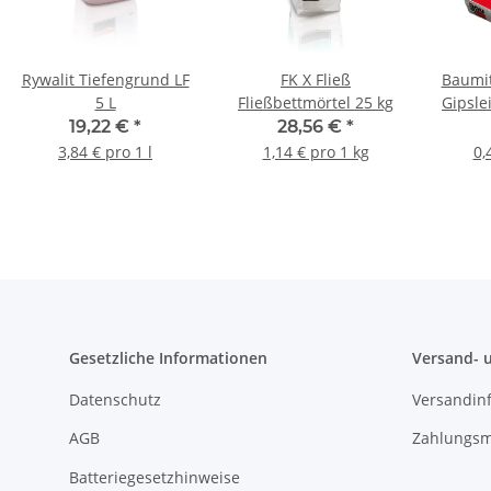
Rywalit Tiefengrund LF
FK X Fließ
Baumit
5 L
Fließbettmörtel 25 kg
Gipsle
19,22 €
*
28,56 €
*
3,84 € pro 1 l
1,14 € pro 1 kg
0,
Gesetzliche Informationen
Versand- 
Datenschutz
Versandin
AGB
Zahlungsm
Batteriegesetzhinweise