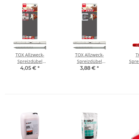
TOX Allzweck-
TOX Allzweck-
T
Spreizdübel
Spreizdübel
Spre
Altbaujoker 10x90 mm
Altbaujoker 8x90 mm
4,05 €
*
3,88 €
*