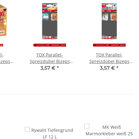
l-
TOX Parallel-
TOX Parallel-
izeps
Spreizdübel Bizeps
Spreizdübel Bizeps
m
12x90 mm
6x70 mm
3,57 €
*
3,57 €
*