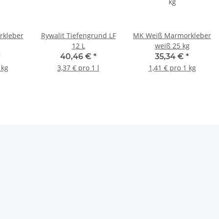
kleber
Rywalit Tiefengrund LF
MK Weiß Marmorkleber
12 L
weiß 25 kg
*
40,46 €
*
35,34 €
*
 kg
3,37 € pro 1 l
1,41 € pro 1 kg